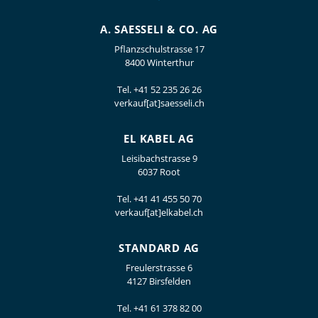
A. SAESSELI & CO. AG
Pflanzschulstrasse 17
8400 Winterthur
Tel.
+41 52 235 26 26
verkauf[at]saesseli.ch
EL KABEL AG
Leisibachstrasse 9
6037 Root
Tel.
+41 41 455 50 70
verkauf[at]elkabel.ch
STANDARD AG
Freulerstrasse 6
4127 Birsfelden
Tel.
+41 61 378 82 00