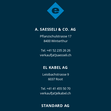
A. SAESSELI & CO. AG
Pflanzschulstrasse 17
8400 Winterthur
Tel.
+41 52 235 26 26
verkauf[at]saesseli.ch
EL KABEL AG
Leisibachstrasse 9
6037 Root
Tel.
+41 41 455 50 70
verkauf[at]elkabel.ch
STANDARD AG