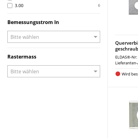
3.00
6
Bemessungsstrom In
Querverb
geschraub
Rastermass
ELDAS®-Nr:
Lieferanten-
Wird best