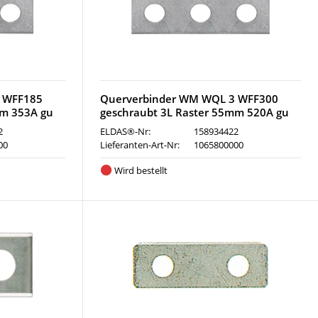
 WFF185
Querverbinder WM WQL 3 WFF300
mm 353A gu
geschraubt 3L Raster 55mm 520A gu
2
ELDAS®-Nr:
158934422
00
Lieferanten-Art-Nr:
1065800000
Wird bestellt