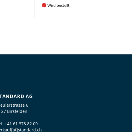
Wird bestellt
TANDARD AG
reulerstrasse 6
127 Birsfelden
el.
+41 61 378 82 00
erkauf[at]standard.ch