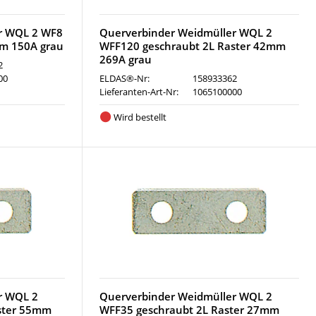
r WQL 2 WF8
Querverbinder Weidmüller WQL 2
mm 150A grau
WFF120 geschraubt 2L Raster 42mm
269A grau
2
00
ELDAS®-Nr:
158933362
Lieferanten-Art-Nr:
1065100000
Wird bestellt
r WQL 2
Querverbinder Weidmüller WQL 2
ster 55mm
WFF35 geschraubt 2L Raster 27mm