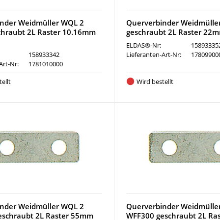
nder Weidmüller WQL 2
Querverbinder Weidmülle
hraubt 2L Raster 10.16mm
geschraubt 2L Raster 22
ELDAS®-Nr:
15893335
158933342
Lieferanten-Art-Nr:
17809900
Art-Nr:
1781010000
ellt
Wird bestellt
nder Weidmüller WQL 2
Querverbinder Weidmülle
eschraubt 2L Raster 55mm
WFF300 geschraubt 2L Ra