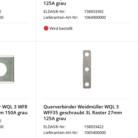
125A grau
2
ELDAS®-Nr:
158933392
00
Lieferanten-Art-Nr:
1064900000
Wird bestellt
r WQL 3 WF8
Querverbinder Weidmüller WQL 3
mm 150A grau
WFF35 geschraubt 3L Raster 27mm
125A grau
2
00
ELDAS®-Nr:
158933422
Lieferanten-Art-Nr:
1065400000