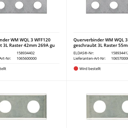
inder WM WQL 3 WFF120
Querverbinder WM WQL 3
t 3L Raster 42mm 269A gu
geschraubt 3L Raster 55
158934402
ELDAS®-Nr:
15893441
Art-Nr:
1065600000
Lieferanten-Art-Nr:
10657000
ellt
Wird bestellt