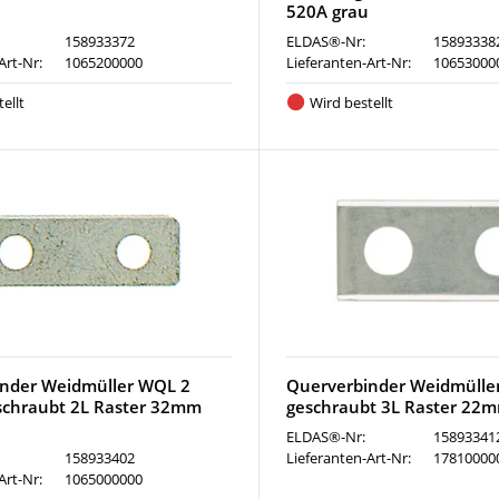
520A grau
158933372
ELDAS®-Nr:
15893338
Art-Nr:
1065200000
Lieferanten-Art-Nr:
10653000
ellt
Wird bestellt
nder Weidmüller WQL 2
Querverbinder Weidmülle
schraubt 2L Raster 32mm
geschraubt 3L Raster 22
ELDAS®-Nr:
15893341
158933402
Lieferanten-Art-Nr:
17810000
Art-Nr:
1065000000