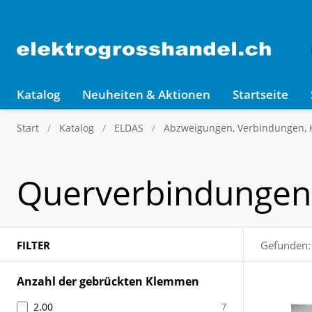
Katalog
Neuheiten & Aktionen
Startseite
Start
Katalog
ELDAS
Abzweigungen, Verbindungen,
Querverbindunge
FILTER
Gefunden:
Anzahl der gebrückten Klemmen
2.00
7