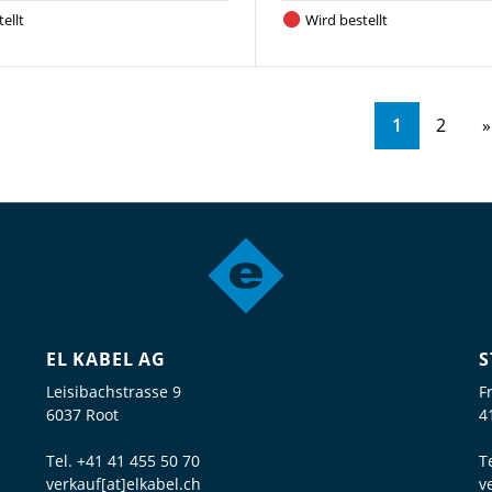
ellt
Wird bestellt
1
2
EL KABEL AG
S
Leisibachstrasse 9
F
6037 Root
4
Tel.
+41 41 455 50 70
T
verkauf[at]elkabel.ch
v