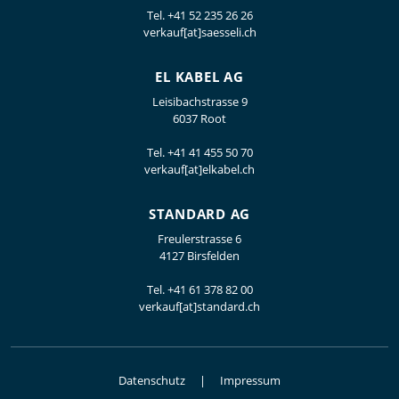
Tel.
+41 52 235 26 26
verkauf[at]saesseli.ch
EL KABEL AG
Leisibachstrasse 9
6037 Root
Tel.
+41 41 455 50 70
verkauf[at]elkabel.ch
STANDARD AG
Freulerstrasse 6
4127 Birsfelden
Tel.
+41 61 378 82 00
verkauf[at]standard.ch
Datenschutz
Impressum