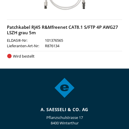
Patchkabel RJ45 R&Mfreenet CAT8.1 S/FTP 4P AWG27
LSZH grau 5m
ELDAS®-Nr:
101376565
Lieferanten-Art-Nr:
R876134
Wird bestellt
A. SAESSELI & CO. AG
Pflanzschulstrasse 17
8400 Winterthur