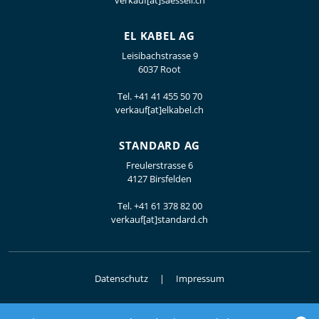
verkauf[at]saesseli.ch
EL KABEL AG
Leisibachstrasse 9
6037 Root
Tel.
+41 41 455 50 70
verkauf[at]elkabel.ch
STANDARD AG
Freulerstrasse 6
4127 Birsfelden
Tel.
+41 61 378 82 00
verkauf[at]standard.ch
Datenschutz
Impressum