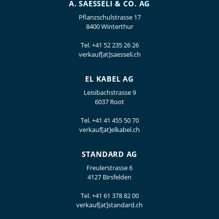
A. SAESSELI & CO. AG
Pflanzschulstrasse 17
8400 Winterthur
Tel.
+41 52 235 26 26
verkauf[at]saesseli.ch
EL KABEL AG
Leisibachstrasse 9
6037 Root
Tel.
+41 41 455 50 70
verkauf[at]elkabel.ch
STANDARD AG
Freulerstrasse 6
4127 Birsfelden
Tel.
+41 61 378 82 00
verkauf[at]standard.ch