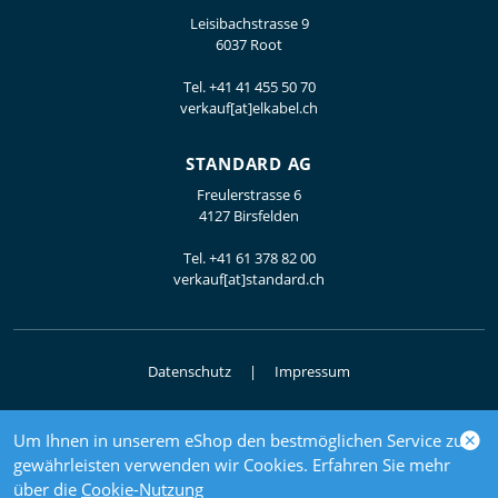
Leisibachstrasse 9
6037 Root
Tel.
+41 41 455 50 70
verkauf[at]elkabel.ch
STANDARD AG
Freulerstrasse 6
4127 Birsfelden
Tel.
+41 61 378 82 00
verkauf[at]standard.ch
Datenschutz
Impressum
Um Ihnen in unserem eShop den bestmöglichen Service zu
© 2026 Elektrogrosshandel
gewährleisten verwenden wir Cookies. Erfahren Sie mehr
powered by polynorm
über die
Cookie-Nutzung