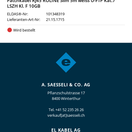
Patchkabel RJ45 ROLINE Slim 5m weiss U-FTP Kat.7
LSZH Kl. F 10GB
ELDAS®-Nr:
101348319
Lieferanten-Art-Nr:
21.15.1715
Wird bestellt
A. SAESSELI & CO. AG
Pflanzschulstrasse 17
8400 Winterthur
Tel.
+41 52 235 26 26
verkauf[at]saesseli.ch
EL KABEL AG