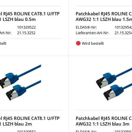
l RJ45 ROLINE CAT8.1 U/FTP
Patchkabel RJ45 ROLINE C
 LSZH blau 0.5m
AWG32 1:1 LSZH blau 1.5
101329522
ELDAS®-Nr:
10132954
Art-Nr:
21.15.3252
Lieferanten-Art-Nr:
21.15.325
ellt
Wird bestellt
l RJ45 ROLINE CAT8.1 U/FTP
Patchkabel RJ45 ROLINE C
1 LSZH blau 2m
AWG32 1:1 LSZH blau 3m
101329552
ELDAS®-Nr:
10132956