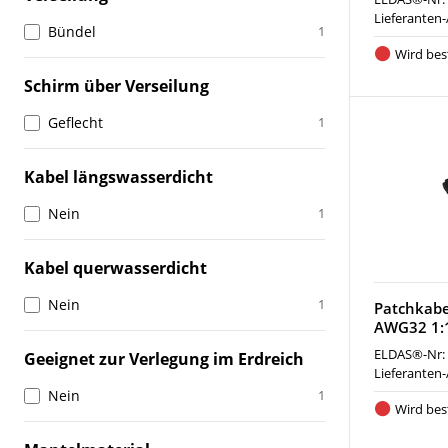
Lieferanten-
Bündel
1
Wird best
Schirm über Verseilung
Geflecht
1
Kabel längswasserdicht
Nein
1
Kabel querwasserdicht
Nein
1
Patchkabe
AWG32 1:1
ELDAS®-Nr:
Geeignet zur Verlegung im Erdreich
Lieferanten-
Nein
1
Wird best