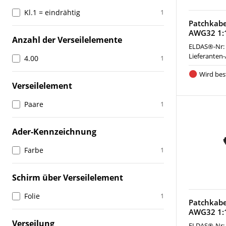
Kl.1 = eindrähtig
1
Patchkabe
AWG32 1:1
Anzahl der Verseilelemente
ELDAS®-Nr:
Lieferanten-
4.00
1
Wird best
Verseilelement
Paare
1
Ader-Kennzeichnung
Farbe
1
Schirm über Verseilelement
Folie
1
Patchkabe
AWG32 1:
Verseilung
ELDAS®-Nr: