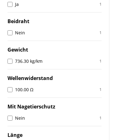
Ja
1
Beidraht
Nein
1
Gewicht
736.30 kg/km
1
Wellenwiderstand
100.00 Ω
1
Mit Nagetierschutz
Nein
1
Länge