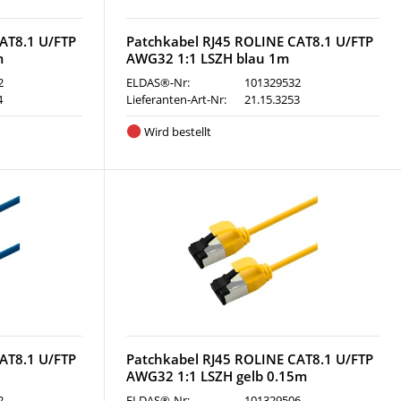
AT8.1 U/FTP
Patchkabel RJ45 ROLINE CAT8.1 U/FTP
m
AWG32 1:1 LSZH blau 1m
2
ELDAS®-Nr:
101329532
4
Lieferanten-Art-Nr:
21.15.3253
Wird bestellt
AT8.1 U/FTP
Patchkabel RJ45 ROLINE CAT8.1 U/FTP
AWG32 1:1 LSZH gelb 0.15m
2
ELDAS®-Nr:
101329506