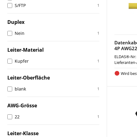
S/FTP
1
Duplex
Nein
1
Datenkabe
4P AWG22
Leiter-Material
ELDAS®-Nr:
Kupfer
1
Lieferanten-
Wird best
Leiter-Oberfläche
blank
1
AWG-Grösse
22
1
Leiter-Klasse