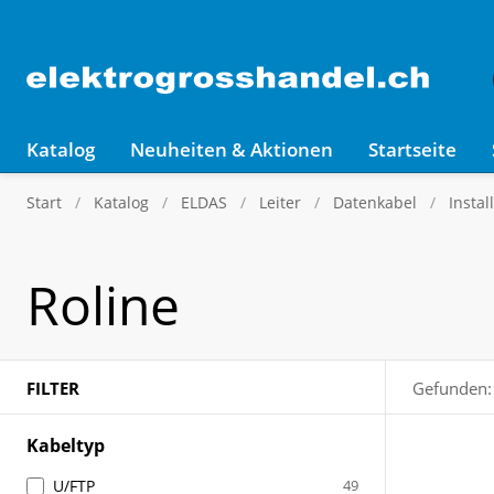
Katalog
Neuheiten & Aktionen
Startseite
Start
Katalog
ELDAS
Leiter
Datenkabel
Instal
Roline
FILTER
Gefunden:
Kabeltyp
U/FTP
49