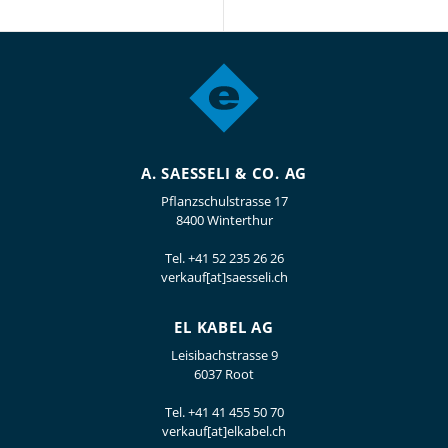
A. SAESSELI & CO. AG
Pflanzschulstrasse 17
8400 Winterthur
Tel.
+41 52 235 26 26
verkauf[at]saesseli.ch
EL KABEL AG
Leisibachstrasse 9
6037 Root
Tel.
+41 41 455 50 70
verkauf[at]elkabel.ch