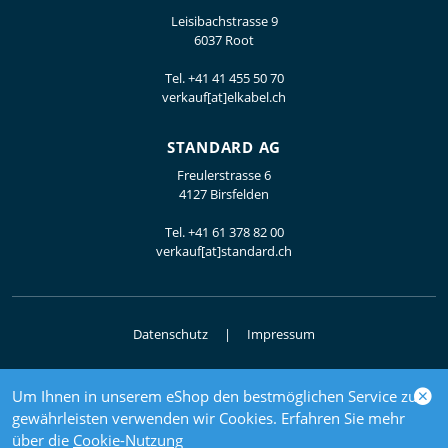
Leisibachstrasse 9
6037 Root
Tel.
+41 41 455 50 70
verkauf[at]elkabel.ch
STANDARD AG
Freulerstrasse 6
4127 Birsfelden
Tel.
+41 61 378 82 00
verkauf[at]standard.ch
Datenschutz
Impressum
Um Ihnen in unserem eShop den bestmöglichen Service zu
© 2026 Elektrogrosshandel
gewährleisten verwenden wir Cookies. Erfahren Sie mehr
powered by polynorm
über die
Cookie-Nutzung