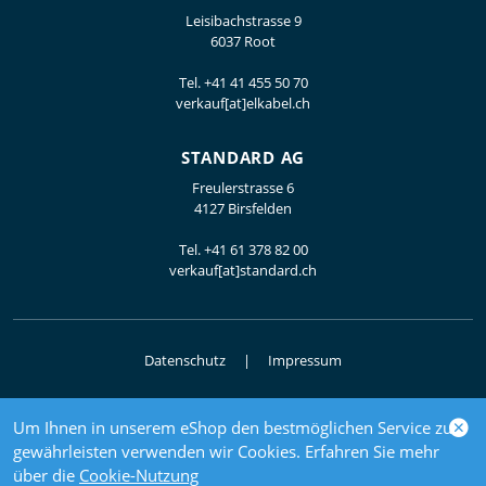
Leisibachstrasse 9
6037 Root
Tel.
+41 41 455 50 70
verkauf[at]elkabel.ch
STANDARD AG
Freulerstrasse 6
4127 Birsfelden
Tel.
+41 61 378 82 00
verkauf[at]standard.ch
Datenschutz
Impressum
Um Ihnen in unserem eShop den bestmöglichen Service zu
© 2026 Elektrogrosshandel
gewährleisten verwenden wir Cookies. Erfahren Sie mehr
powered by polynorm
über die
Cookie-Nutzung