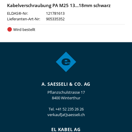
Kabelverschraubung PA M25 13…18mm schwarz
ELDAS®-Nr:
121781613
Lieferanten-Art-Nr:
905335352
Wird bestellt
A. SAESSELI & CO. AG
Pflanzschulstrasse 17
8400 Winterthur
Tel.
+41 52 235 26 26
verkauf[at]saesseli.ch
EL KABEL AG