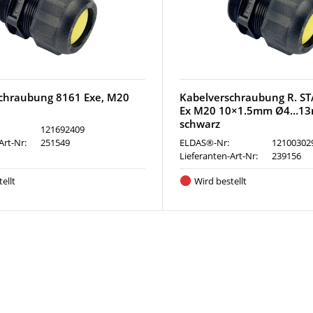
chraubung 8161 Exe, M20
Kabelverschraubung R. S
Ex M20 10×1.5mm Ø4…13
schwarz
121692409
Art-Nr:
251549
ELDAS®-Nr:
12100302
Lieferanten-Art-Nr:
239156
ellt
Wird bestellt