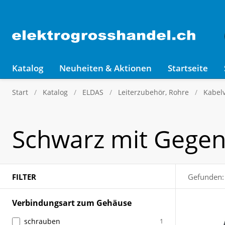
Katalog
Neuheiten & Aktionen
Startseite
Start
Katalog
ELDAS
Leiterzubehör, Rohre
Kabel
Schwarz mit Gege
FILTER
Gefunden:
Verbindungsart zum Gehäuse
schrauben
1