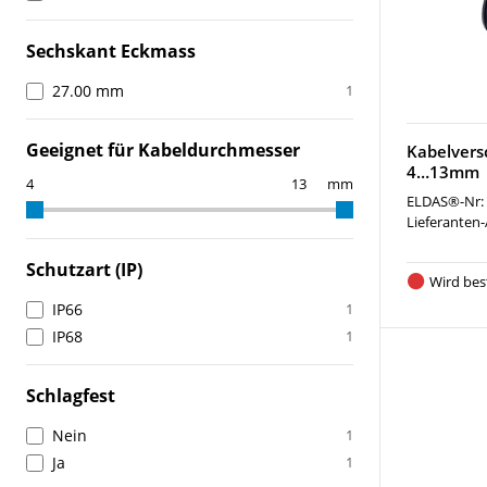
Sechskant Eckmass
27.00 mm
1
Geeignet für Kabeldurchmesser
Kabelvers
4…13mm
mm
ELDAS®-Nr:
Lieferanten-
Schutzart (IP)
Wird best
IP66
1
IP68
1
Schlagfest
Nein
1
Ja
1