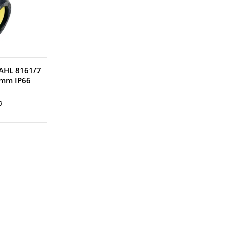
TAHL 8161/7
mm IP66
9