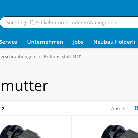
Service
Unternehmen
Jobs
Neubau Hölderli
verschraubungen
Ex Kunststoff M20
nmutter
2
Ansicht: