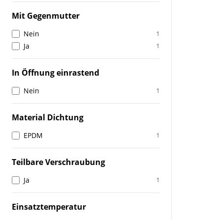
Mit Gegenmutter
Nein
1
Ja
1
In Öffnung einrastend
Nein
1
Material Dichtung
EPDM
1
Teilbare Verschraubung
Ja
1
Einsatztemperatur