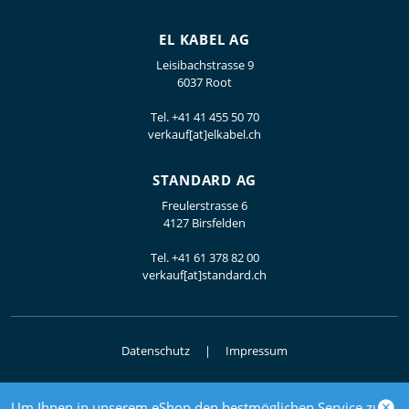
EL KABEL AG
Leisibachstrasse 9
6037 Root
Tel.
+41 41 455 50 70
verkauf[at]elkabel.ch
STANDARD AG
Freulerstrasse 6
4127 Birsfelden
Tel.
+41 61 378 82 00
verkauf[at]standard.ch
Datenschutz
Impressum
Um Ihnen in unserem eShop den bestmöglichen Service zu