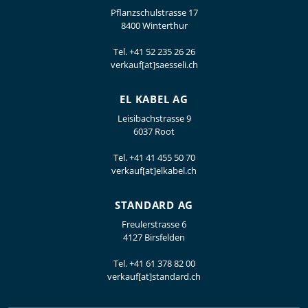
Pflanzschulstrasse 17
8400 Winterthur
Tel.
+41 52 235 26 26
verkauf[at]saesseli.ch
EL KABEL AG
Leisibachstrasse 9
6037 Root
Tel.
+41 41 455 50 70
verkauf[at]elkabel.ch
STANDARD AG
Freulerstrasse 6
4127 Birsfelden
Tel.
+41 61 378 82 00
verkauf[at]standard.ch