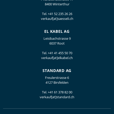
8400 Winterthur
Tel.
+41 52 235 26 26
verkauf[at]saesseli.ch
EL KABEL AG
Leisibachstrasse 9
6037 Root
Tel.
+41 41 455 50 70
verkauf[at]elkabel.ch
STANDARD AG
Freulerstrasse 6
4127 Birsfelden
Tel.
+41 61 378 82 00
verkauf[at]standard.ch