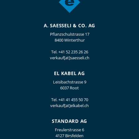
A. SAESSELI & CO. AG
Pflanzschulstrasse 17
8400 Winterthur
Tel.
+41 52 235 26 26
verkauf[at]saesseli.ch
EL KABEL AG
Leisibachstrasse 9
6037 Root
Tel.
+41 41 455 50 70
verkauf[at]elkabel.ch
STANDARD AG
Freulerstrasse 6
4127 Birsfelden