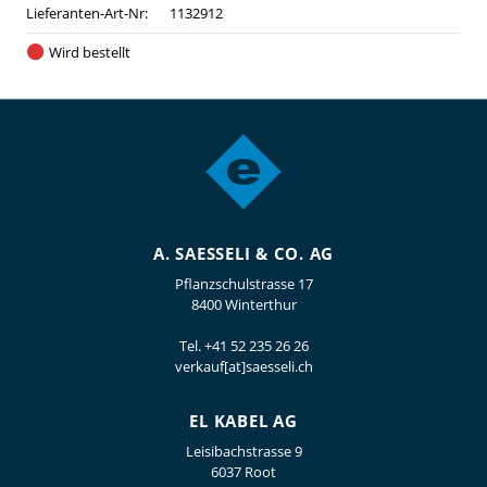
Lieferanten-Art-Nr:
1132912
Wird bestellt
A. SAESSELI & CO. AG
Pflanzschulstrasse 17
8400 Winterthur
Tel.
+41 52 235 26 26
verkauf[at]saesseli.ch
EL KABEL AG
Leisibachstrasse 9
6037 Root