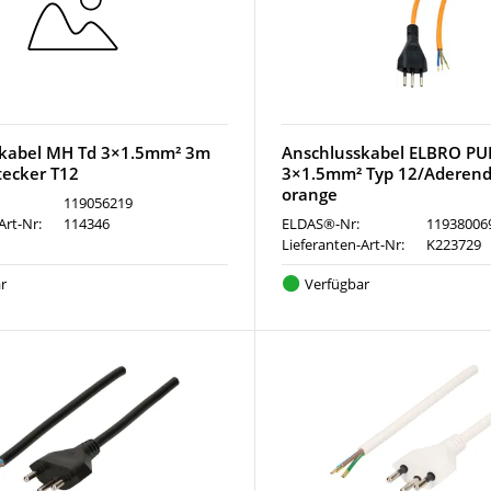
skabel MH Td 3×1.5mm² 3m
Anschlusskabel ELBRO PU
tecker T12
3×1.5mm² Typ 12/Aderen
orange
119056219
Art-Nr:
114346
ELDAS®-Nr:
11938006
Lieferanten-Art-Nr:
K223729
r
Verfügbar