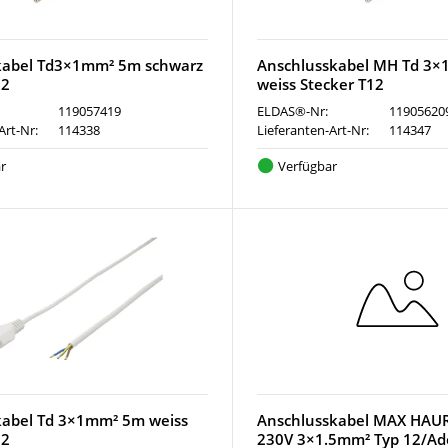
kabel Td3×1mm² 5m schwarz
Anschlusskabel MH Td 3
12
weiss Stecker T12
119057419
ELDAS®-Nr:
11905620
Art-Nr:
114338
Lieferanten-Art-Nr:
114347
r
Verfügbar
abel Td 3×1mm² 5m weiss
Anschlusskabel MAX HAU
12
230V 3×1.5mm² Typ 12/Ad