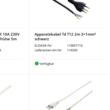
R 10A 230V
Apparatekabel Td T12 2m 3×1mm²
dhülse 5m
schwarz
ELDAS®-Nr:
119057119
9
Lieferanten-Art-Nr:
114330
Verfügbar