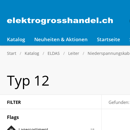
Katalog
Neuheiten & Aktionen
Startseite
Start
Katalog
ELDAS
Leiter
Niederspannungskabel
Typ 12
FILTER
Gefunden:
Flags
Lagersortiment
18