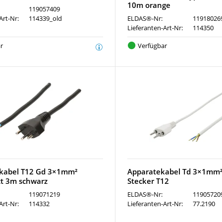
10m orange
119057409
Art-Nr:
114339_old
ELDAS®-Nr:
11918026
Lieferanten-Art-Nr:
114350
r
Verfügbar
kabel T12 Gd 3×1mm²
Apparatekabel Td 3×1mm²
zt 3m schwarz
Stecker T12
119071219
ELDAS®-Nr:
11905720
Art-Nr:
114332
Lieferanten-Art-Nr:
77.2190