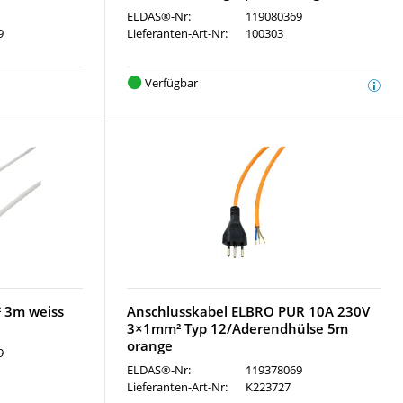
ELDAS®-Nr:
119080369
9
Lieferanten-Art-Nr:
100303
Verfügbar
 3m weiss
Anschlusskabel ELBRO PUR 10A 230V
3×1mm² Typ 12/Aderendhülse 5m
orange
9
ELDAS®-Nr:
119378069
Lieferanten-Art-Nr:
K223727