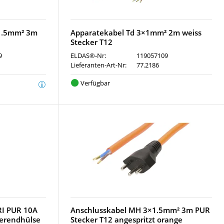
×1.5mm² 3m
Apparatekabel Td 3×1mm² 2m weiss
Stecker T12
9
ELDAS®-Nr:
119057109
Lieferanten-Art-Nr:
77.2186
Verfügbar
RI PUR 10A
Anschlusskabel MH 3×1.5mm² 3m PUR
erendhülse
Stecker T12 angespritzt orange