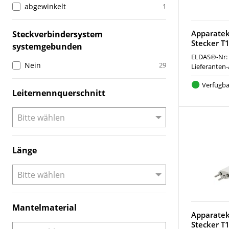
abgewinkelt
1
Apparate
Steckverbindersystem
Stecker T
systemgebunden
ELDAS®-Nr:
Nein
29
Lieferanten-
Verfügba
Leiternennquerschnitt
Länge
Mantelmaterial
Apparatek
Stecker T