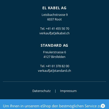
EL KABEL AG
Leisibachstrasse 9
6037 Root
Tel.
+41 41 455 50 70
verkauf[at]elkabel.ch
STANDARD AG
Freulerstrasse 6
4127 Birsfelden
Tel.
+41 61 378 82 00
verkauf[at]standard.ch
Datenschutz
Impressum
Um Ihnen in unserem eShop den bestmöglichen Service zu