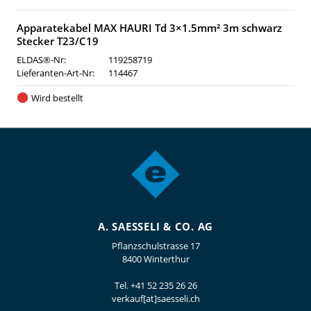
Apparatekabel MAX HAURI Td 3×1.5mm² 3m schwarz
Stecker T23/C19
ELDAS®-Nr:
119258719
Lieferanten-Art-Nr:
114467
Wird bestellt
A. SAESSELI & CO. AG
Pflanzschulstrasse 17
8400 Winterthur
Tel.
+41 52 235 26 26
verkauf[at]saesseli.ch