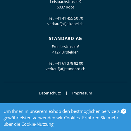
Leisibachstrasse 9
6037 Root
Tel.
+41 41 455 50 70
verkauf[at]elkabel.ch
STANDARD AG
Freulerstrasse 6
4127 Birsfelden
Tel.
+41 61 378 82 00
verkauf[at]standard.ch
Datenschutz
Impressum
Um Ihnen in unserem eShop den bestmöglichen Service zu
© 2026 Elektrogrosshandel
gewährleisten verwenden wir Cookies. Erfahren Sie mehr
powered by polynorm
über die
Cookie-Nutzung