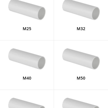
M25
M32
M40
M50