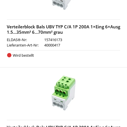
Verteilerblock Bals UBV TYP C/A 1P 200A 1×Eing 6×Ausg
1.5…35mm² 6…70mm² grau
ELDAS®-Nr:
157416173
Lieferanten-Art-Nr:
40000417
Wird bestellt