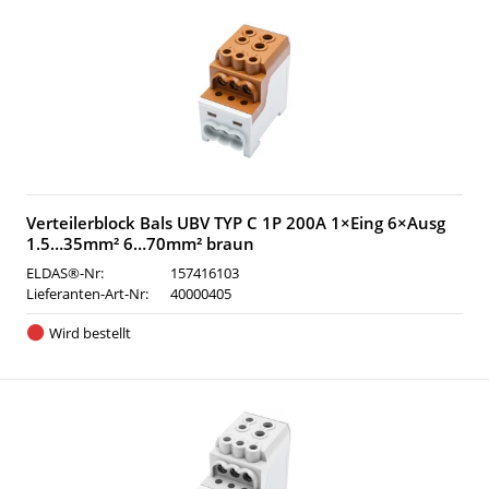
Verteilerblock Bals UBV TYP C 1P 200A 1×Eing 6×Ausg
1.5…35mm² 6…70mm² braun
ELDAS®-Nr:
157416103
Lieferanten-Art-Nr:
40000405
Wird bestellt