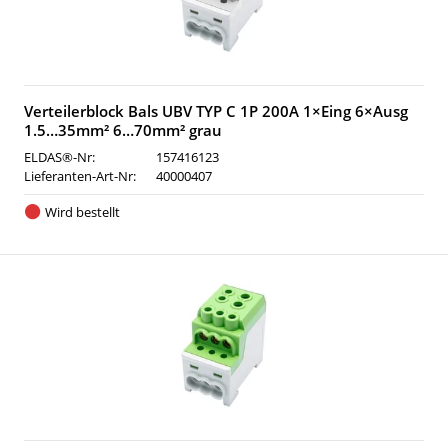
Verteilerblock Bals UBV TYP C 1P 200A 1×Eing 6×Ausg
1.5…35mm² 6…70mm² grau
ELDAS®-Nr:
157416123
Lieferanten-Art-Nr:
40000407
Wird bestellt