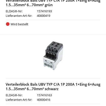
Verteilerblock Bals UBV TYP C/A 1P 200A 1×Eing 6×Ausg
1.5…35mm² 6…70mm² grün
ELDAS®-Nr:
157416193
Lieferanten-Art-Nr:
40000419
Wird bestellt
Verteilerblock Bals UBV TYP C/A 1P 200A 1×Eing 6×Ausg
1.5…35mm² 6…70mm² schwarz
ELDAS®-Nr:
157416163
Lieferanten-Art-Nr:
40000416