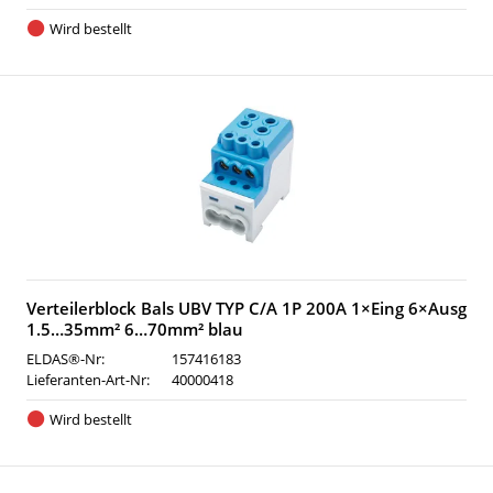
Wird bestellt
Verteilerblock Bals UBV TYP C/A 1P 200A 1×Eing 6×Ausg
1.5…35mm² 6…70mm² blau
ELDAS®-Nr:
157416183
Lieferanten-Art-Nr:
40000418
Wird bestellt