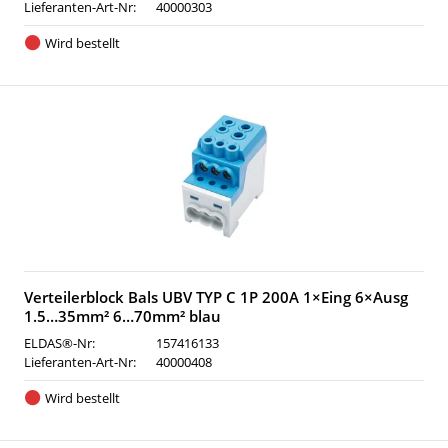
Lieferanten-Art-Nr:
40000303
Wird bestellt
Verteilerblock Bals UBV TYP C 1P 200A 1×Eing 6×Ausg
1.5…35mm² 6…70mm² blau
ELDAS®-Nr:
157416133
Lieferanten-Art-Nr:
40000408
Wird bestellt