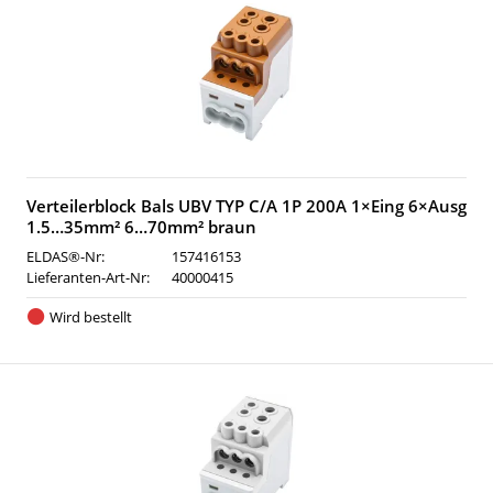
Verteilerblock Bals UBV TYP C/A 1P 200A 1×Eing 6×Ausg
1.5…35mm² 6…70mm² braun
ELDAS®-Nr:
157416153
Lieferanten-Art-Nr:
40000415
Wird bestellt