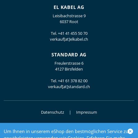
EL KABEL AG
Leisibachstrasse 9
6037 Root
Tel.
+41 41 455 50 70
verkauf[at]elkabel.ch
STANDARD AG
Freulerstrasse 6
4127 Birsfelden
Tel.
+41 61 378 82 00
verkauf[at]standard.ch
Datenschutz
Impressum
Um Ihnen in unserem eShop den bestmöglichen Service zu
© 2026 Elektrogrosshandel