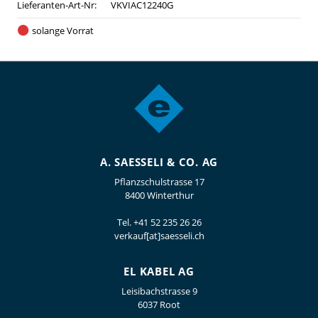
Lieferanten-Art-Nr:
VKVIAC12240G
solange Vorrat
A. SAESSELI & CO. AG
Pflanzschulstrasse 17
8400 Winterthur
Tel.
+41 52 235 26 26
verkauf[at]saesseli.ch
EL KABEL AG
Leisibachstrasse 9
6037 Root