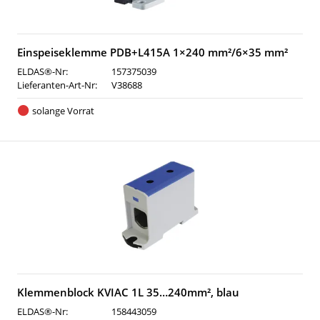
Einspeiseklemme PDB+L415A 1×240 mm²/6×35 mm²
ELDAS®-Nr:
157375039
Lieferanten-Art-Nr:
V38688
solange Vorrat
Klemmenblock KVIAC 1L 35…240mm², blau
ELDAS®-Nr:
158443059