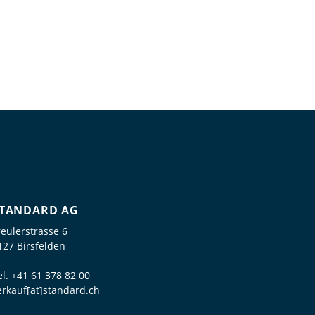
TANDARD AG
reulerstrasse 6
127 Birsfelden
el.
+41 61 378 82 00
erkauf[at]standard.ch