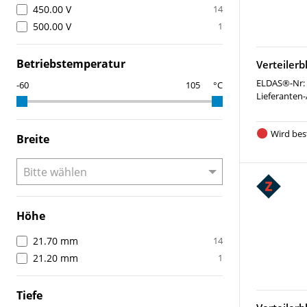
450.00 V
14
500.00 V
1
Betriebstemperatur
Verteilerb
ELDAS®-Nr:
°C
Lieferanten-
Wird best
Breite
Höhe
21.70 mm
14
21.20 mm
1
Tiefe