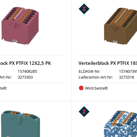
lock PX PTFIX 12X2,5 PK
Verteilerblock PX PTFIX 1
157408285
ELDAS®-Nr:
15740739
Art-Nr:
3273303
Lieferanten-Art-Nr:
3273318
ellt
Wird bestellt