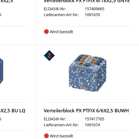
18X2,5
Verteilerblock PX PTFIX 6/18X2,5 GNYE
ELDAS®-Nr:
157409665
5
Lieferanten-Art-Nr:
1091670
Wird bestellt
/6X2,5 BU LQ
Verteilerblock PX PTFIX 6/6X2,5 BUWH
5
ELDAS®-Nr:
157417705
Lieferanten-Art-Nr:
1091674
Wird bestellt