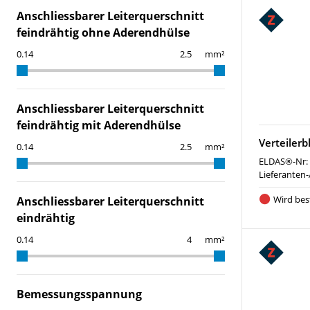
Anschliessbarer Leiterquerschnitt
feindrähtig ohne Aderendhülse
mm²
Anschliessbarer Leiterquerschnitt
feindrähtig mit Aderendhülse
Verteilerb
mm²
ELDAS®-Nr:
Lieferanten-
Wird best
Anschliessbarer Leiterquerschnitt
eindrähtig
mm²
Bemessungsspannung