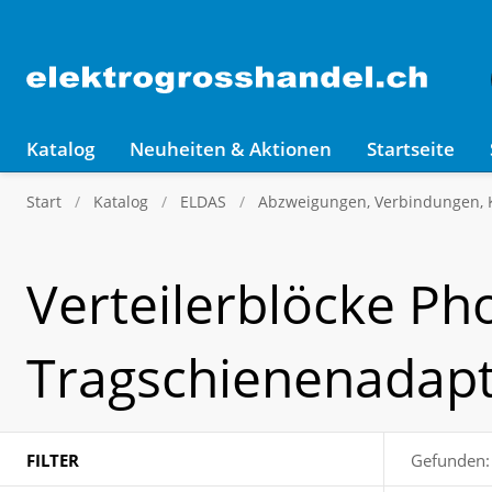
Katalog
Neuheiten & Aktionen
Startseite
Start
Katalog
ELDAS
Abzweigungen, Verbindungen,
Verteilerblöcke Ph
Tragschienenadap
FILTER
Gefunden: