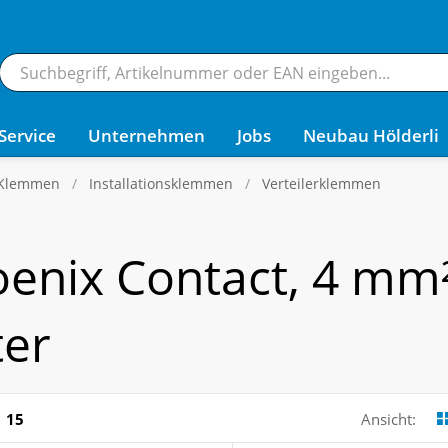
Service
Unternehmen
Jobs
Neubau Hölderli
 Klemmen
Installationsklemmen
Verteilerklemmen
oenix Contact, 4 mm²
ter
15
Ansicht: