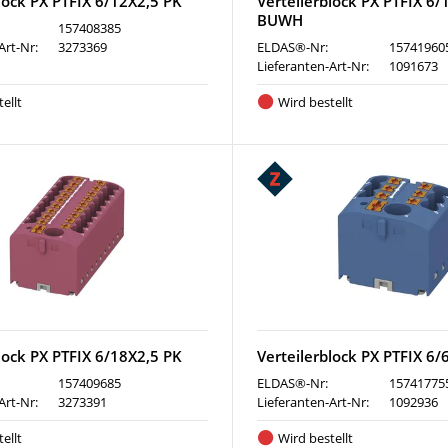
lock PX PTFIX 6/12X2,5 PK
Verteilerblock PX PTFIX 6/
BUWH
157408385
Art-Nr:
3273369
ELDAS®-Nr:
15741960
Lieferanten-Art-Nr:
1091673
ellt
Wird bestellt
lock PX PTFIX 6/18X2,5 PK
Verteilerblock PX PTFIX 6
157409685
ELDAS®-Nr:
15741775
Art-Nr:
3273391
Lieferanten-Art-Nr:
1092936
ellt
Wird bestellt