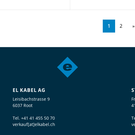
1
2
EL KABEL AG
S
Leisibachstrasse 9
F
6037 Root
4
Tel.
+41 41 455 50 70
T
verkauf[at]elkabel.ch
v