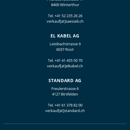
8400 Winterthur
Tel.
+41 52 235 26 26
verkauf[at]saesseli.ch
EL KABEL AG
Leisibachstrasse 9
6037 Root
Tel.
+41 41 455 50 70
verkauf[at]elkabel.ch
STANDARD AG
Freulerstrasse 6
4127 Birsfelden
Tel.
+41 61 378 82 00
verkauf[at]standard.ch