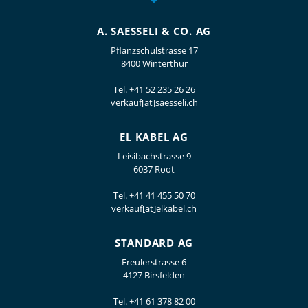
A. SAESSELI & CO. AG
Pflanzschulstrasse 17
8400 Winterthur
Tel.
+41 52 235 26 26
verkauf[at]saesseli.ch
EL KABEL AG
Leisibachstrasse 9
6037 Root
Tel.
+41 41 455 50 70
verkauf[at]elkabel.ch
STANDARD AG
Freulerstrasse 6
4127 Birsfelden
Tel.
+41 61 378 82 00