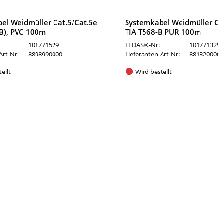
el Weidmüller Cat.5/Cat.5e
Systemkabel Weidmüller C
-B), PVC 100m
TIA T568-B PUR 100m
101771529
ELDAS®-Nr:
10177132
Art-Nr:
8898990000
Lieferanten-Art-Nr:
88132000
ellt
Wird bestellt