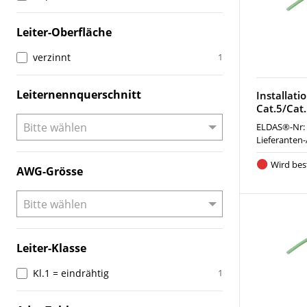
Leiter-Oberfläche
verzinnt
1
Leiternennquerschnitt
Installat
Cat.5/Cat
ELDAS®-Nr:
Lieferanten-
Wird best
AWG-Grösse
Leiter-Klasse
Kl.1 = eindrähtig
1