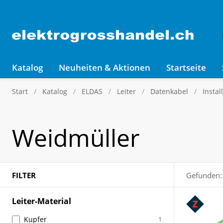
Katalog
Neuheiten & Aktionen
Startseite
Start
Katalog
ELDAS
Leiter
Datenkabel
Instal
Weidmüller
FILTER
Gefunden:
Leiter-Material
Kupfer
1