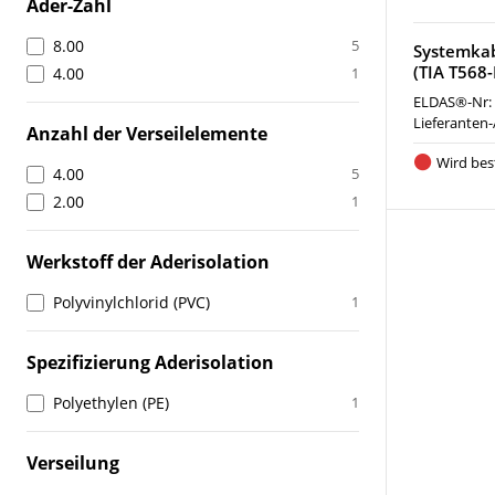
Ader-Zahl
8.00
5
Systemkab
(TIA T568
4.00
1
ELDAS®-Nr:
Lieferanten-
Anzahl der Verseilelemente
Wird best
4.00
5
2.00
1
Werkstoff der Aderisolation
Polyvinylchlorid (PVC)
1
Spezifizierung Aderisolation
Polyethylen (PE)
1
Verseilung