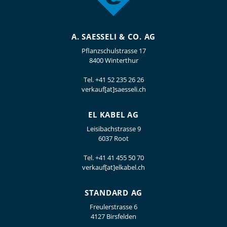
A. SAESSELI & CO. AG
Pflanzschulstrasse 17
8400 Winterthur
Tel.
+41 52 235 26 26
verkauf[at]saesseli.ch
EL KABEL AG
Leisibachstrasse 9
6037 Root
Tel.
+41 41 455 50 70
verkauf[at]elkabel.ch
STANDARD AG
Freulerstrasse 6
4127 Birsfelden