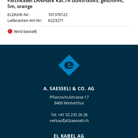
Patchkabel LANmark Kat.7A GG45/GG45, geschirmt,
5m, orange
ELDAS®-Nr:
101376122
Lieferanten-Art-Nr:
K223271
Wird bestellt
A. SAESSELI & CO. AG
Pflanzschulstrasse 17
8400 Winterthur
Tel.
+41 52 235 26 26
verkauf[at]saesseli.ch
EL KABEL AG