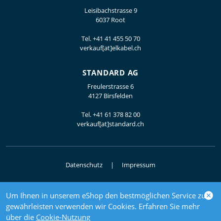
Leisibachstrasse 9
6037 Root
Tel.
+41 41 455 50 70
verkauf[at]elkabel.ch
STANDARD AG
Freulerstrasse 6
4127 Birsfelden
Tel.
+41 61 378 82 00
verkauf[at]standard.ch
Datenschutz
Impressum
Um Ihnen in unserem eShop den bestmöglichen Service zu
© 2026 Elektrogrosshandel
gewährleisten verwenden wir Cookies. Erfahren Sie mehr
powered by polynorm
über die
Cookie-Nutzung