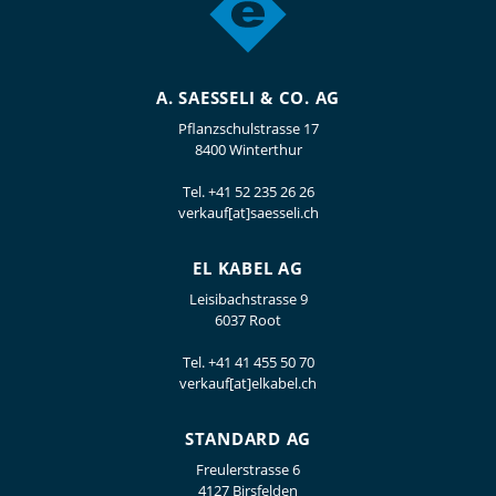
A. SAESSELI & CO. AG
Pflanzschulstrasse 17
8400 Winterthur
Tel.
+41 52 235 26 26
verkauf[at]saesseli.ch
EL KABEL AG
Leisibachstrasse 9
6037 Root
Tel.
+41 41 455 50 70
verkauf[at]elkabel.ch
STANDARD AG
Freulerstrasse 6
4127 Birsfelden