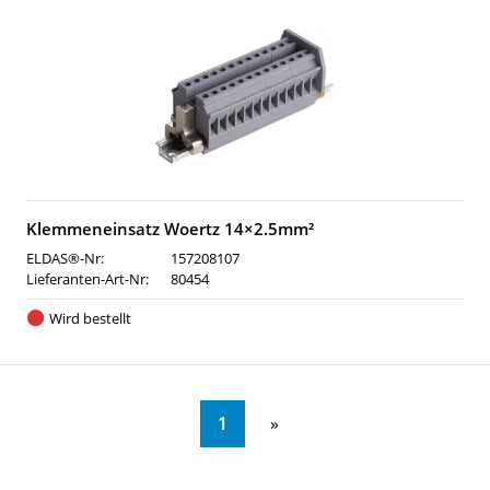
Klemmeneinsatz Woertz 14×2.5mm²
ELDAS®-Nr:
157208107
Lieferanten-Art-Nr:
80454
Wird bestellt
1