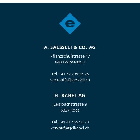
A. SAESSELI & CO. AG
Pflanzschulstrasse 17
8400 Winterthur
Tel.
+41 52 235 26 26
verkauf[at]saesseli.ch
EL KABEL AG
Leisibachstrasse 9
6037 Root
Tel.
+41 41 455 50 70
verkauf[at]elkabel.ch