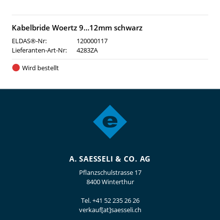
Kabelbride Woertz 9…12mm schwarz
ELDAS®-Nr:
120000117
Lieferanten-Art-Nr:
4283ZA
Wird bestellt
A. SAESSELI & CO. AG
Pflanzschulstrasse 17
8400 Winterthur
Tel.
+41 52 235 26 26
verkauf[at]saesseli.ch