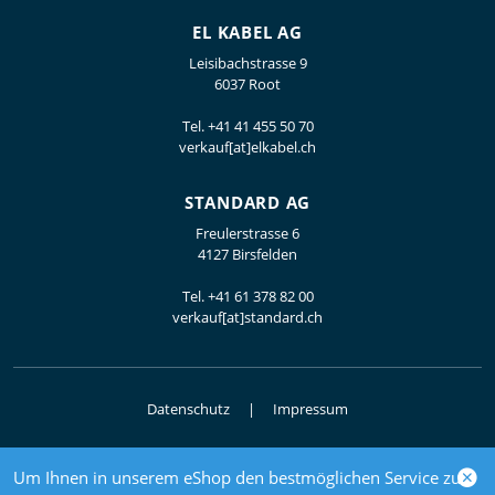
EL KABEL AG
Leisibachstrasse 9
6037 Root
Tel.
+41 41 455 50 70
verkauf[at]elkabel.ch
STANDARD AG
Freulerstrasse 6
4127 Birsfelden
Tel.
+41 61 378 82 00
verkauf[at]standard.ch
Datenschutz
Impressum
Um Ihnen in unserem eShop den bestmöglichen Service zu
© 2026 Elektrogrosshandel