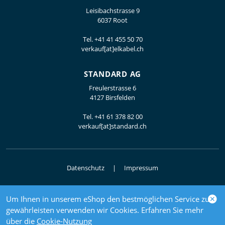
Leisibachstrasse 9
6037 Root
Tel.
+41 41 455 50 70
verkauf[at]elkabel.ch
STANDARD AG
Freulerstrasse 6
4127 Birsfelden
Tel.
+41 61 378 82 00
verkauf[at]standard.ch
Datenschutz
Impressum
Um Ihnen in unserem eShop den bestmöglichen Service zu
© 2026 Elektrogrosshandel
gewährleisten verwenden wir Cookies. Erfahren Sie mehr
powered by polynorm
über die
Cookie-Nutzung