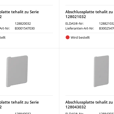
latte tehalit zu Serie
Abschlussplatte tehalit zu
2
128021032
128820032
ELDAS®-Nr:
12882103
Art-Nr:
B3001547030
Lieferanten-Art-Nr:
B3002547
ellt
Wird bestellt
latte tehalit zu Serie
Abschlussplatte tehalit zu
2
128043032
128840032
ELDAS®-Nr:
12884303