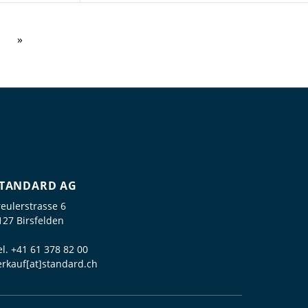
TANDARD AG
reulerstrasse 6
127 Birsfelden
el.
+41 61 378 82 00
erkauf[at]standard.ch