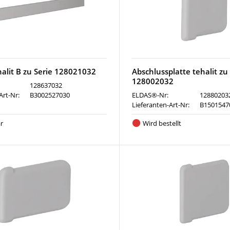
halit B zu Serie 128021032
Abschlussplatte tehalit zu
128002032
128637032
Art-Nr:
B3002527030
ELDAS®-Nr:
12880203
Lieferanten-Art-Nr:
B1501547
r
Wird bestellt