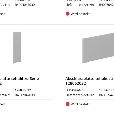
Art-Nr:
B4004047030
Lieferanten-Art-Nr:
B4006047
ellt
Wird bestellt
latte tehalit zu Serie
Abschlussplatte tehalit zu
2
128062032
128846032
ELDAS®-Nr:
12886203
Art-Nr:
B4012047030
Lieferanten-Art-Nr:
B6002547
ellt
Wird bestellt