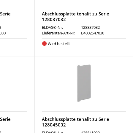
 Serie
Abschlussplatte tehalit zu Serie
128037032
2
ELDAS®-Nr:
128837032
030
Lieferanten-Art-Nr:
B4002547030
Wird bestellt
 Serie
Abschlussplatte tehalit zu Serie
128045032
2
ELDAS®-Nr:
128845032