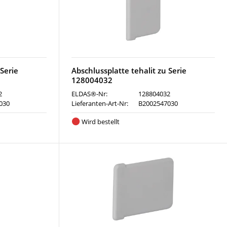
 Serie
Abschlussplatte tehalit zu Serie
128004032
2
ELDAS®-Nr:
128804032
030
Lieferanten-Art-Nr:
B2002547030
Wird bestellt