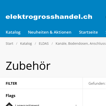
Katalog
Neuheiten & Aktionen
Startseite
Start
Katalog
ELDAS
Kanäle, Bodendosen, Anschluss
Zubehör
FILTER
Gefunden:
Flags
Lagersortiment
1