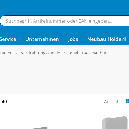
Service
Unternehmen
Jobs
Neubau Hölderli
säulen
Verdrahtungskanäle
tehalit.BA6, PVC hart
40
Ansicht: