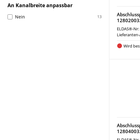
An Kanalbreite anpassbar
Abschlussp
Nein
13
12802003
ELDAS®-Nr:
Lieferanten-
Wird best
Abschlussp
12804003
ELDAS®-Nr: