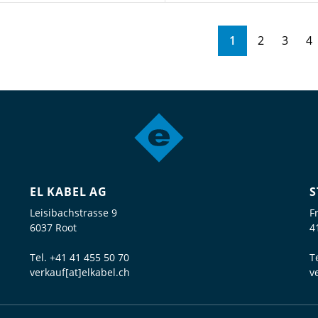
1
2
3
4
EL KABEL AG
S
Leisibachstrasse 9
F
6037 Root
4
Tel.
+41 41 455 50 70
T
verkauf[at]elkabel.ch
v