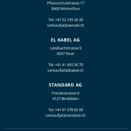
Pflanzschulstrasse 17
8400 Winterthur
Tel.
+41 52 235 26 26
verkauf[at]saesseli.ch
EL KABEL AG
Leisibachstrasse 9
6037 Root
Tel.
+41 41 455 50 70
verkauf[at]elkabel.ch
STANDARD AG
Freulerstrasse 6
4127 Birsfelden
Tel.
+41 61 378 82 00
verkauf[at]standard.ch