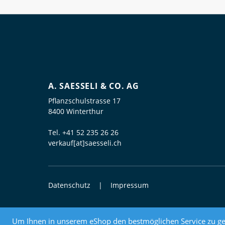
A. SAESSELI & CO. AG
Pflanzschulstrasse 17
8400 Winterthur
Tel.
+41 52 235 26 26
verkauf[at]saesseli.ch
Datenschutz
Impressum
© 2026 Elektrogrosshandel
Um Ihnen in unserem eShop den bestmöglichen Service zu ge