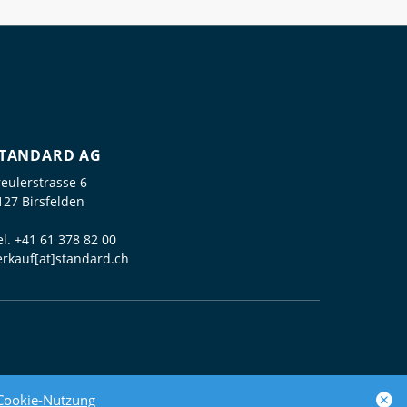
TANDARD AG
reulerstrasse 6
127 Birsfelden
el.
+41 61 378 82 00
erkauf[at]standard.ch
powered by polynorm
Cookie-Nutzung