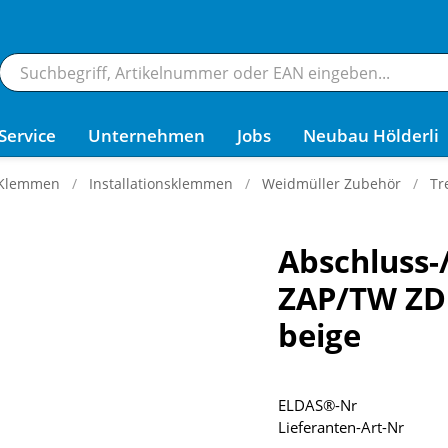
Service
Unternehmen
Jobs
Neubau Hölderli
 Klemmen
Installationsklemmen
Weidmüller Zubehör
Tr
Abschluss-
ZAP/TW ZD
beige
ELDAS®-Nr
Lieferanten-Art-Nr