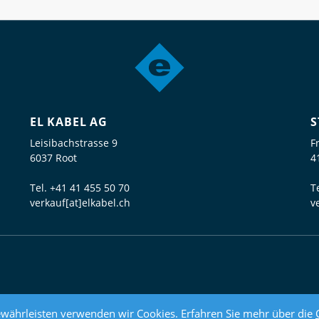
EL KABEL AG
S
Leisibachstrasse 9
F
6037 Root
4
Tel.
+41 41 455 50 70
T
verkauf[at]elkabel.ch
v
währleisten verwenden wir Cookies. Erfahren Sie mehr über die