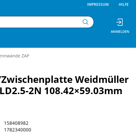
IMPRESSUM
HILFE
ennwände ZAP
/Zwischenplatte Weidmüller
LD2.5-2N 108.42×59.03mm
158408982
1782340000