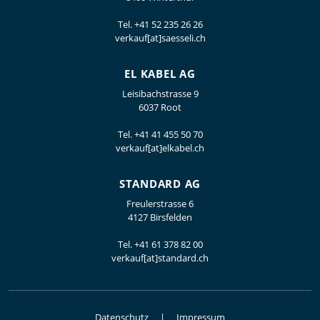
Tel.
+41 52 235 26 26
verkauf[at]saesseli.ch
EL KABEL AG
Leisibachstrasse 9
6037 Root
Tel.
+41 41 455 50 70
verkauf[at]elkabel.ch
STANDARD AG
Freulerstrasse 6
4127 Birsfelden
Tel.
+41 61 378 82 00
verkauf[at]standard.ch
Datenschutz
Impressum