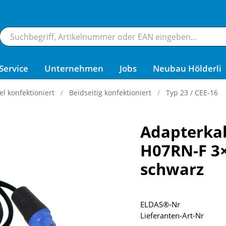
Service
Unternehmen
Jobs
Neubau Hölderli
 konfektioniert
Beidseitig konfektioniert
Typ 23 / CEE-16
Adapterkab
H07RN-F 3
schwarz
ELDAS®-Nr
Lieferanten-Art-Nr