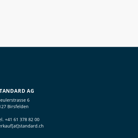
TANDARD AG
reulerstrasse 6
127 Birsfelden
el.
+41 61 378 82 00
erkauf[at]standard.ch