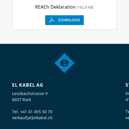
REACh Deklaration
(162.9 KB)
DOWNLOAD
EL KABEL AG
S
Leisibachstrasse 9
F
6037 Root
4
Tel.
+41 41 455 50 70
T
verkauf[at]elkabel.ch
v