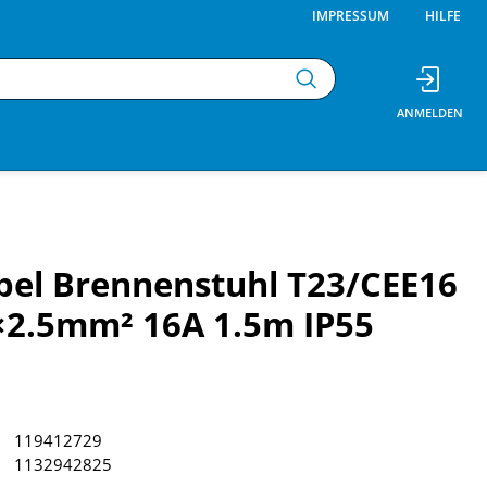
IMPRESSUM
HILFE
el Brennenstuhl T23/CEE16
×2.5mm² 16A 1.5m IP55
119412729
1132942825