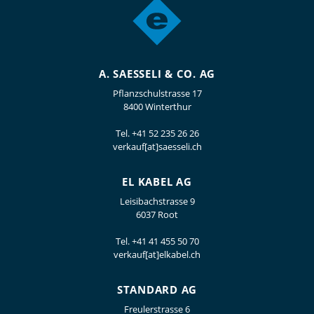
A. SAESSELI & CO. AG
Pflanzschulstrasse 17
8400 Winterthur
Tel.
+41 52 235 26 26
verkauf[at]saesseli.ch
EL KABEL AG
Leisibachstrasse 9
6037 Root
Tel.
+41 41 455 50 70
verkauf[at]elkabel.ch
STANDARD AG
Freulerstrasse 6