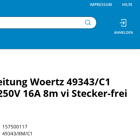
IMPRESSUM
HILFE
eitung Woertz 49343/C1
50V 16A 8m vi Stecker-frei
157500117
49343/8M/C1