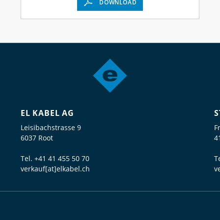
DOWNLOAD
EL KABEL AG
S
Leisibachstrasse 9
F
6037 Root
4
Tel.
+41 41 455 50 70
T
verkauf[at]elkabel.ch
v