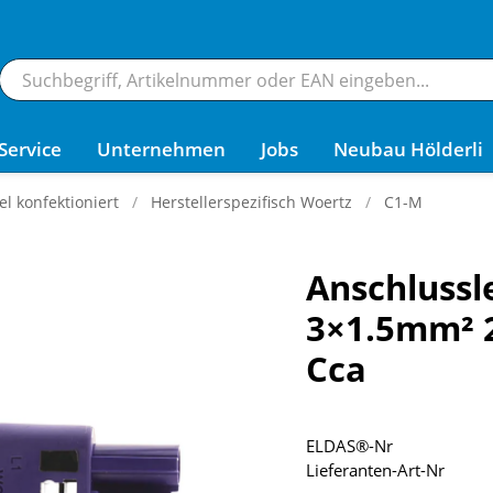
Service
Unternehmen
Jobs
Neubau Hölderli
 konfektioniert
Herstellerspezifisch Woertz
C1-M
Anschlussl
3×1.5mm² 2
Cca
ELDAS®-Nr
Lieferanten-Art-Nr