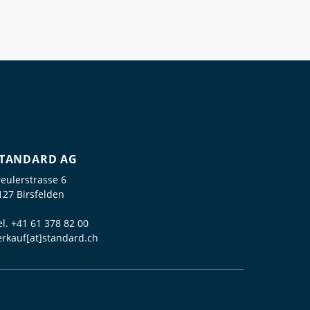
TANDARD AG
reulerstrasse 6
127 Birsfelden
el.
+41 61 378 82 00
erkauf[at]standard.ch