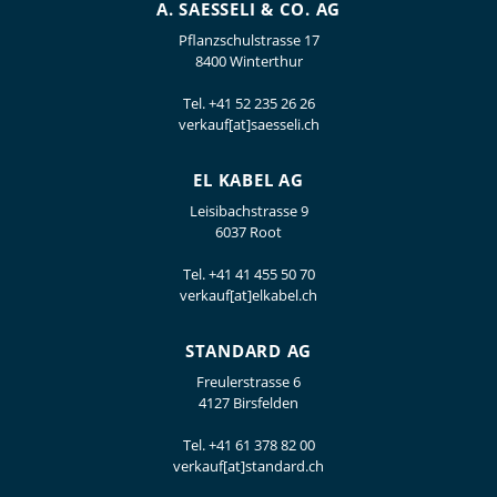
A. SAESSELI & CO. AG
Pflanzschulstrasse 17
8400 Winterthur
Tel.
+41 52 235 26 26
verkauf[at]saesseli.ch
EL KABEL AG
Leisibachstrasse 9
6037 Root
Tel.
+41 41 455 50 70
verkauf[at]elkabel.ch
STANDARD AG
Freulerstrasse 6
4127 Birsfelden
Tel.
+41 61 378 82 00
verkauf[at]standard.ch