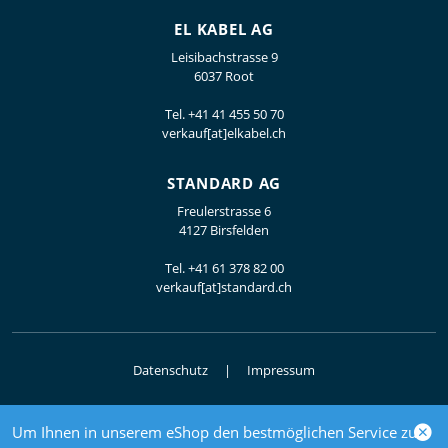
EL KABEL AG
Leisibachstrasse 9
6037 Root
Tel.
+41 41 455 50 70
verkauf[at]elkabel.ch
STANDARD AG
Freulerstrasse 6
4127 Birsfelden
Tel.
+41 61 378 82 00
verkauf[at]standard.ch
Datenschutz
Impressum
Um Ihnen in unserem eShop den bestmöglichen Service zu
© 2026 Elektrogrosshandel