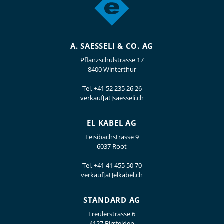
A. SAESSELI & CO. AG
Pflanzschulstrasse 17
8400 Winterthur
Tel.
+41 52 235 26 26
verkauf[at]saesseli.ch
EL KABEL AG
Leisibachstrasse 9
6037 Root
Tel.
+41 41 455 50 70
verkauf[at]elkabel.ch
STANDARD AG
Freulerstrasse 6
4127 Birsfelden