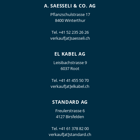
A. SAESSELI & CO. AG
Pflanzschulstrasse 17
8400 Winterthur
Tel.
+41 52 235 26 26
verkauf[at]saesseli.ch
EL KABEL AG
Leisibachstrasse 9
6037 Root
Tel.
+41 41 455 50 70
verkauf[at]elkabel.ch
STANDARD AG
Freulerstrasse 6
4127 Birsfelden
Tel.
+41 61 378 82 00
verkauf[at]standard.ch