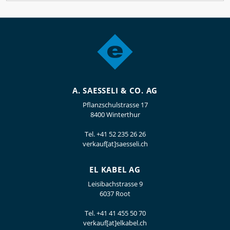
A. SAESSELI & CO. AG
Pflanzschulstrasse 17
8400 Winterthur
Tel.
+41 52 235 26 26
verkauf[at]saesseli.ch
EL KABEL AG
Leisibachstrasse 9
6037 Root
Tel.
+41 41 455 50 70
verkauf[at]elkabel.ch