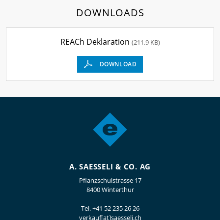
DOWNLOADS
REACh Deklaration
(211.9 KB)
DOWNLOAD
A. SAESSELI & CO. AG
Pflanzschulstrasse 17
8400 Winterthur
Tel.
+41 52 235 26 26
verkauf[at]saesseli.ch