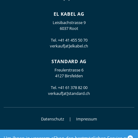
EL KABEL AG
Leisibachstrasse 9
6037 Root
Tel.
+41 41 455 50 70
verkauf[at]elkabel.ch
STANDARD AG
Freulerstrasse 6
4127 Birsfelden
Tel.
+41 61 378 82 00
verkauf[at]standard.ch
Datenschutz
Impressum