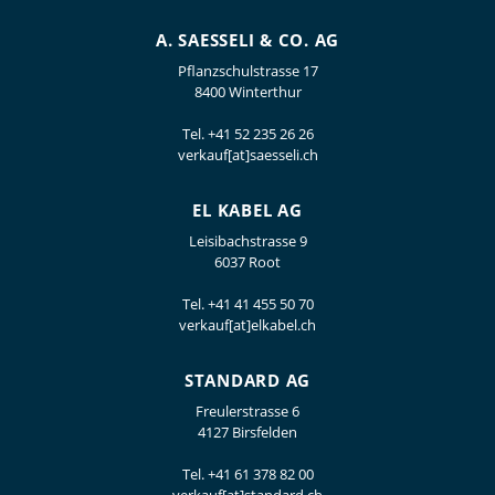
A. SAESSELI & CO. AG
Pflanzschulstrasse 17
8400 Winterthur
Tel.
+41 52 235 26 26
verkauf[at]saesseli.ch
EL KABEL AG
Leisibachstrasse 9
6037 Root
Tel.
+41 41 455 50 70
verkauf[at]elkabel.ch
STANDARD AG
Freulerstrasse 6
4127 Birsfelden
Tel.
+41 61 378 82 00