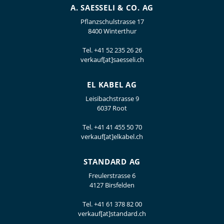
A. SAESSELI & CO. AG
Pflanzschulstrasse 17
8400 Winterthur
Tel.
+41 52 235 26 26
verkauf[at]saesseli.ch
EL KABEL AG
Leisibachstrasse 9
6037 Root
Tel.
+41 41 455 50 70
verkauf[at]elkabel.ch
STANDARD AG
Freulerstrasse 6
4127 Birsfelden
Tel.
+41 61 378 82 00
verkauf[at]standard.ch