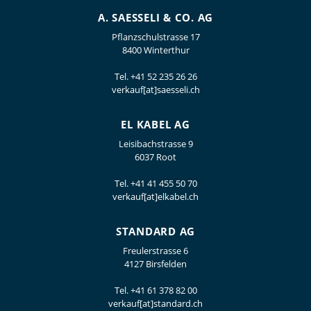
A. SAESSELI & CO. AG
Pflanzschulstrasse 17
8400 Winterthur
Tel.
+41 52 235 26 26
verkauf[at]saesseli.ch
EL KABEL AG
Leisibachstrasse 9
6037 Root
Tel.
+41 41 455 50 70
verkauf[at]elkabel.ch
STANDARD AG
Freulerstrasse 6
4127 Birsfelden
Tel.
+41 61 378 82 00
verkauf[at]standard.ch