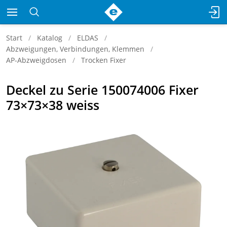
Start
Katalog
ELDAS
Abzweigungen, Verbindungen, Klemmen
AP-Abzweigdosen
Trocken Fixer
Deckel zu Serie 150074006 Fixer
73×73×38 weiss