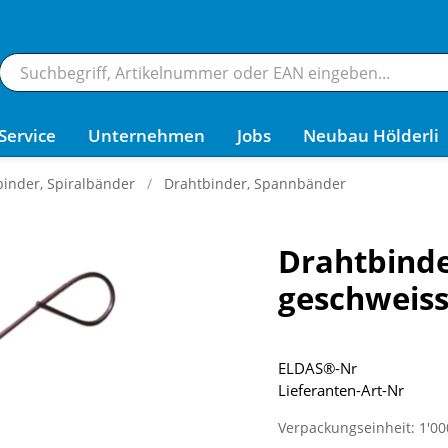
Service
Unternehmen
Jobs
Neubau Hölderli
inder, Spiralbänder
Drahtbinder, Spannbänder
Drahtbinde
geschweiss
ELDAS®-Nr
Lieferanten-Art-Nr
Verpackungseinheit: 1'00