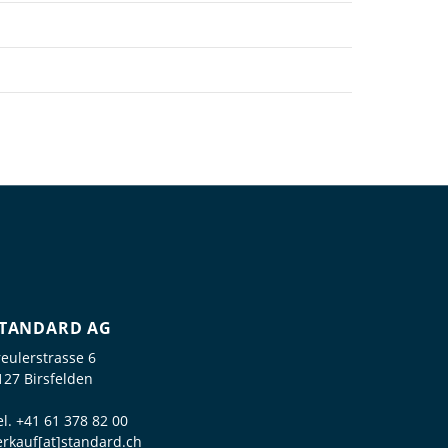
TANDARD AG
reulerstrasse 6
127 Birsfelden
el.
+41 61 378 82 00
erkauf[at]standard.ch