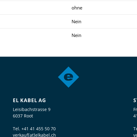
ohne
Nein
Nein
EL KABEL AG
S
Leisibachstrasse 9
F
6037 Root
4
Tel.
+41 41 455 50 70
T
verkauf[at]elkabel.ch
v